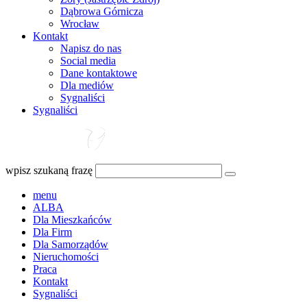
Dąbrowa Górnicza
Wrocław
Kontakt
Napisz do nas
Social media
Dane kontaktowe
Dla mediów
Sygnaliści
Sygnaliści
wpisz szukaną frazę
menu
ALBA
Dla Mieszkańców
Dla Firm
Dla Samorządów
Nieruchomości
Praca
Kontakt
Sygnaliści