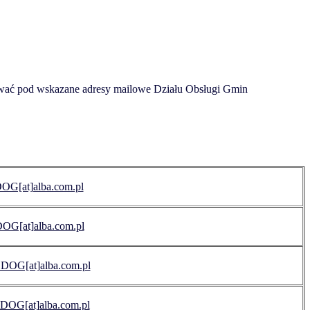
ować pod wskazane adresy mailowe Działu Obsługi Gmin
OG[at]alba.com.pl
OG[at]alba.com.pl
_DOG[at]alba.com.pl
DOG[at]alba.com.pl