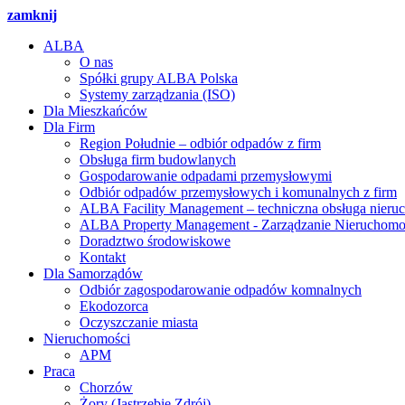
zamknij
ALBA
O nas
Spółki grupy ALBA Polska
Systemy zarządzania (ISO)
Dla Mieszkańców
Dla Firm
Region Południe – odbiór odpadów z firm
Obsługa firm budowlanych
Gospodarowanie odpadami przemysłowymi
Odbiór odpadów przemysłowych i komunalnych z firm
ALBA Facility Management – techniczna obsługa nieru
ALBA Property Management - Zarządzanie Nieruchomo
Doradztwo środowiskowe
Kontakt
Dla Samorządów
Odbiór zagospodarowanie odpadów komnalnych
Ekodozorca
Oczyszczanie miasta
Nieruchomości
APM
Praca
Chorzów
Żory (Jastrzębie Zdrój)