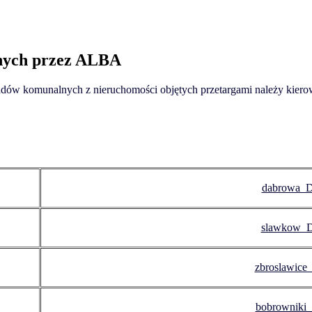
anych przez ALBA
dów komunalnych z nieruchomości objętych przetargami należy kier
dabrowa_D
slawkow_D
zbroslawice
bobrowniki_