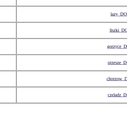
lazy_DOG
liszki_D
gorzyce_D
orzesze_D
chorzow_D
czeladz_D