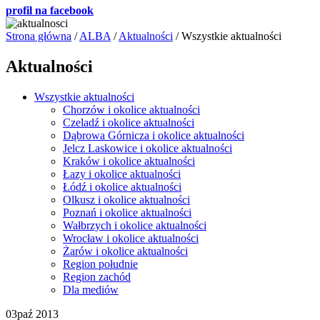
profil na facebook
Strona główna
/
ALBA
/
Aktualności
/
Wszystkie aktualności
Aktualności
Wszystkie aktualności
Chorzów i okolice aktualności
Czeladź i okolice aktualności
Dąbrowa Górnicza i okolice aktualności
Jelcz Laskowice i okolice aktualności
Kraków i okolice aktualności
Łazy i okolice aktualności
Łódź i okolice aktualności
Olkusz i okolice aktualności
Poznań i okolice aktualności
Wałbrzych i okolice aktualności
Wrocław i okolice aktualności
Żarów i okolice aktualności
Region południe
Region zachód
Dla mediów
03
paź 2013