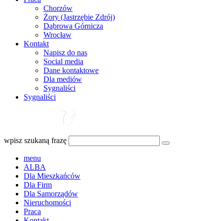
Chorzów
Żory (Jastrzębie Zdrój)
Dąbrowa Górnicza
Wrocław
Kontakt
Napisz do nas
Social media
Dane kontaktowe
Dla mediów
Sygnaliści
Sygnaliści
wpisz szukaną frazę
menu
ALBA
Dla Mieszkańców
Dla Firm
Dla Samorządów
Nieruchomości
Praca
Kontakt