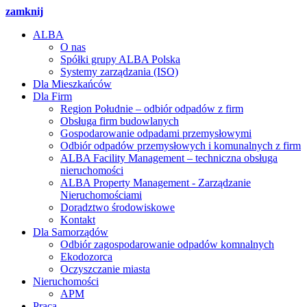
zamknij
ALBA
O nas
Spółki grupy ALBA Polska
Systemy zarządzania (ISO)
Dla Mieszkańców
Dla Firm
Region Południe – odbiór odpadów z firm
Obsługa firm budowlanych
Gospodarowanie odpadami przemysłowymi
Odbiór odpadów przemysłowych i komunalnych z firm
ALBA Facility Management – techniczna obsługa
nieruchomości
ALBA Property Management - Zarządzanie
Nieruchomościami
Doradztwo środowiskowe
Kontakt
Dla Samorządów
Odbiór zagospodarowanie odpadów komnalnych
Ekodozorca
Oczyszczanie miasta
Nieruchomości
APM
Praca