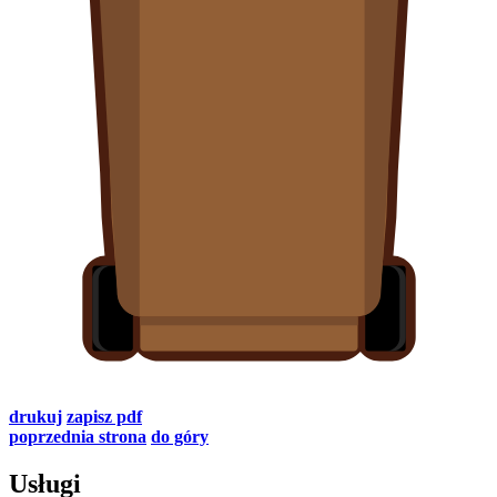
drukuj
zapisz pdf
poprzednia strona
do góry
Usługi